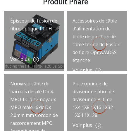
Produit Phare
Épisseur de fusion de
Accessoires de câble
fibre optique FTTH
d'alimentation de
boîte de jonction de
câble fermé de Fusion
de fibre Opgw/ADSS
Voir plus
étanche
Voir plus
Nouveau câble de
Puce optique de
harnais décalé Om4
diviseur de fibre de
MPO-LC à 12 noyaux
diviseur de PLC de
MPO mâle -6xlc Dx
1X4 1X8 1X16 1X32
2.0mm mm Cordon de
1X64 1X128
raccordement MPO
Voir plus
Assemblages de