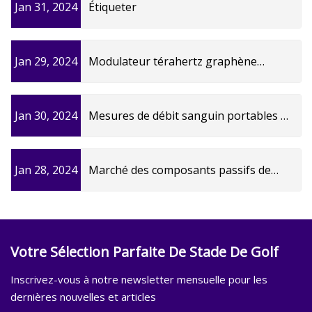
Jan 31, 2024
Étiqueter
Jan 29, 2024
Modulateur térahertz graphène
hautement efficace avec transparence
induite électromagnétiquement
Jan 30, 2024
Mesures de débit sanguin portables à
réglable
grande vitesse grâce à la spectroscopie
à corrélation diffuse interférométrique
Jan 28, 2024
Marché des composants passifs de
à longue longueur d'onde (LW
communication optique 2031
Informations clés et principaux acteurs
NXP Semiconductors, Ericsson, ECI
Telecom Ltd
Votre Sélection Parfaite De Stade De Golf
Inscrivez-vous à notre newsletter mensuelle pour les
dernières nouvelles et articles