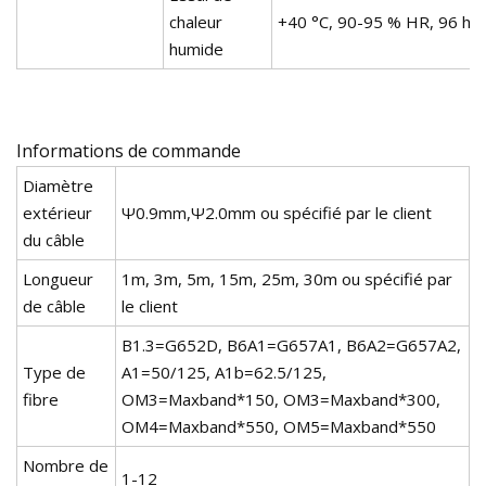
chaleur
+40 °C, 90-95 % HR, 96 h
humide
Informations de commande
Diamètre
extérieur
Ψ0.9mm,Ψ2.0mm ou spécifié par le client
du câble
Longueur
1m, 3m, 5m, 15m, 25m, 30m ou spécifié par
de câble
le client
B1.3=G652D, B6A1=G657A1, B6A2=G657A2,
Type de
A1=50/125, A1b=62.5/125,
fibre
OM3=Maxband*150, OM3=Maxband*300,
OM4=Maxband*550, OM5=Maxband*550
Nombre de
1-12