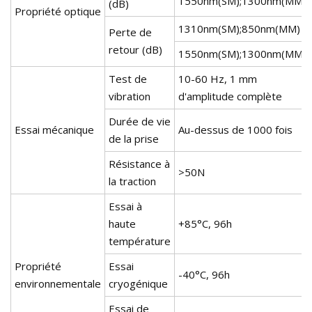
1550nm(SM);1300nm(MM)
(dB)
Propriété optique
1310nm(SM);850nm(MM)
Perte de
retour (dB)
1550nm(SM);1300nm(MM)
Test de
10-60 Hz, 1 mm
vibration
d'amplitude complète
Durée de vie
Essai mécanique
Au-dessus de 1000 fois
de la prise
Résistance à
>50N
la traction
Essai à
haute
+85°C, 96h
température
Propriété
Essai
-40°C, 96h
environnementale
cryogénique
Essai de