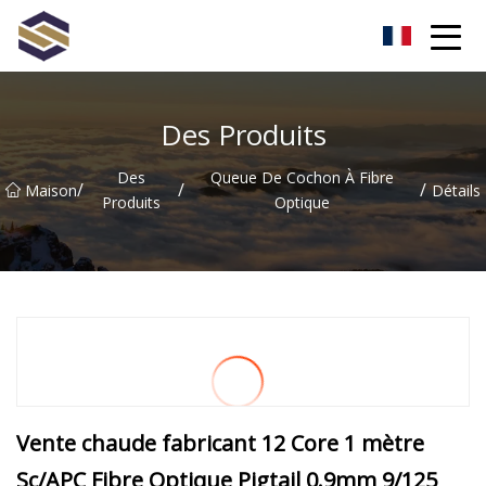
Taïwan Northern Lights Co., Ltd
Des Produits
Des
Queue De Cochon À Fibre
/
/
/
Maison
Détails
Produits
Optique
Vente chaude fabricant 12 Core 1 mètre
Sc/APC Fibre Optique Pigtail 0.9mm 9/125