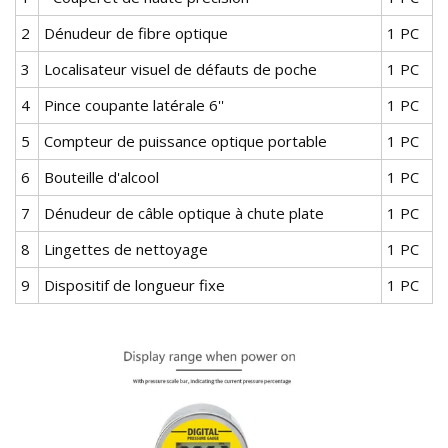
2
Dénudeur de fibre optique
1 PC
3
Localisateur visuel de défauts de poche
1 PC
4
Pince coupante latérale 6''
1 PC
5
Compteur de puissance optique portable
1 PC
6
Bouteille d'alcool
1 PC
7
Dénudeur de câble optique à chute plate
1 PC
8
Lingettes de nettoyage
1 PC
9
Dispositif de longueur fixe
1 PC