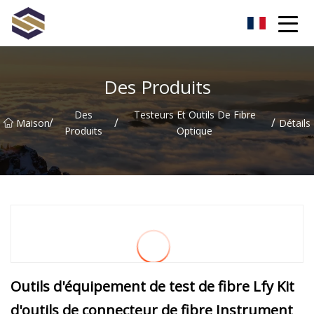
Taïwan Northern Lights Co., Ltd
Des Produits
Des
Testeurs Et Outils De Fibre
/
/
/
Maison
Détails
Produits
Optique
Outils d'équipement de test de fibre Lfy Kit
d'outils de connecteur de fibre Instrument