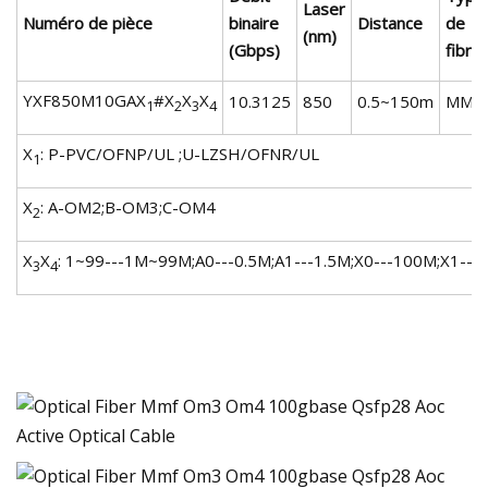
Laser
Numéro de pièce
binaire
Distance
de
(nm)
(Gbps)
fibre
YXF850M10GAX
#X
X
X
10.3125
850
0.5~150m
MMF
1
2
3
4
X
: P-PVC/OFNP/UL ;U-LZSH/OFNR/UL
1
X
: A-OM2;B-OM3;C-OM4
2
X
X
: 1~99---1M~99M;A0---0.5M;A1---1.5M;X0---100M;X1---
3
4