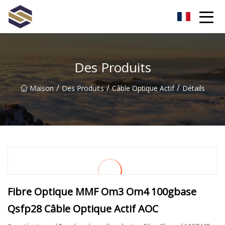
Taïwan Northern Lights Co., Ltd
Des Produits
/
/
/
Maison
Des Produits
Câble Optique Actif
Détails
Fibre Optique MMF Om3 Om4 100gbase
Qsfp28 Câble Optique Actif AOC