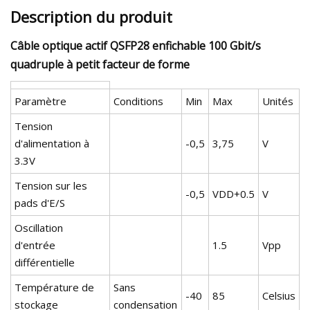
Description du produit
Câble optique actif QSFP28 enfichable 100 Gbit/s
quadruple à petit facteur de forme
Paramètre
Conditions
Min
Max
Unités
Tension
d'alimentation à
-0,5
3,75
V
3.3V
Tension sur les
-0,5
VDD+0.5
V
pads d'E/S
Oscillation
d'entrée
1.5
Vpp
différentielle
Température de
Sans
-40
85
Celsius
stockage
condensation