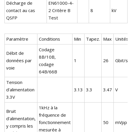
Décharge de
EN61000-4-
contact au cas
2 Critère B
8
kV
QSFP
Test
Paramètre
Conditions
Min
Tapez.
Max
Unités
Codage
Débit de
8B/10B,
données par
1
26
Gbit/s
codage
voie
64B/66B
Tension
d'alimentation
3.13
3.3
3.47
V
3.3V
1kHz à la
Bruit
fréquence de
d'alimentation,
fonctionnement
50
mVpp
y compris les
mesurée à