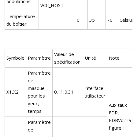
ondulations
VCC_HOST
Température
0
35
70
Celsius
du boîtier
Valeur de
Symbole
Paramètre
Unité
Note
spécification.
Paramètre
de
masque
interface
X1,X2
0.11,0.31
pour les
utilisateur
yeux,
Aux taux
temps
FDR,
EDRVoir la
Paramètre
figure 1
de