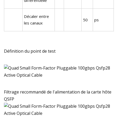
différentielle
4
L
Décaler entre
50
ps
r
les canaux
m
Définition du point de test
Filtrage recommandé de l'alimentation de la carte hôte
QSFP