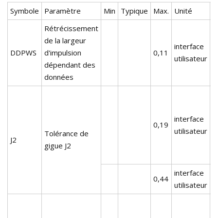
Symbole
Paramètre
Min
Typique
Max.
Unité
R
Rétrécissement
de la largeur
interface
DDPWS
d'impulsion
0,11
utilisateur
dépendant des
données
A
C
interface
c
0,19
utilisateur
(
Tolérance de
J2
d
gigue J2
d
interface
A
0,44
utilisateur
C
A
C