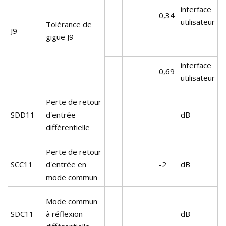
interface
c
0,34
utilisateur
(
Tolérance de
J9
d
gigue J9
d
interface
A
0,69
utilisateur
C
V
Perte de retour
l
SDD11
d'entrée
dB
e
différentielle
3
Perte de retour
SCC11
d'entrée en
-2
dB
mode commun
V
Mode commun
l
SDC11
à réflexion
dB
e