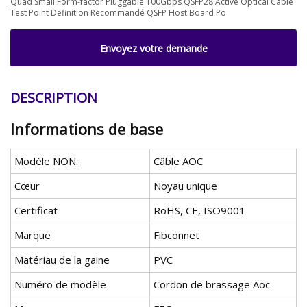
Quad Small Form-factor Pluggable 100Gbps QSFP28 Active Optical Cable
Test Point Definition Recommandé QSFP Host Board Po
Envoyez votre demande
DESCRIPTION
Informations de base
Modèle NON.
Câble AOC
Cœur
Noyau unique
Certificat
RoHS, CE, ISO9001
Marque
Fibconnet
Matériau de la gaine
PVC
Numéro de modèle
Cordon de brassage Aoc