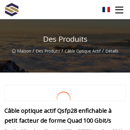
Taïwan Northern Lights Co., Ltd
Des Produits
/
/
/
Maison
Des Produits
Câble Optique Actif
Détails
Câble optique actif Qsfp28 enfichable à
petit facteur de forme Quad 100 Gbit/s