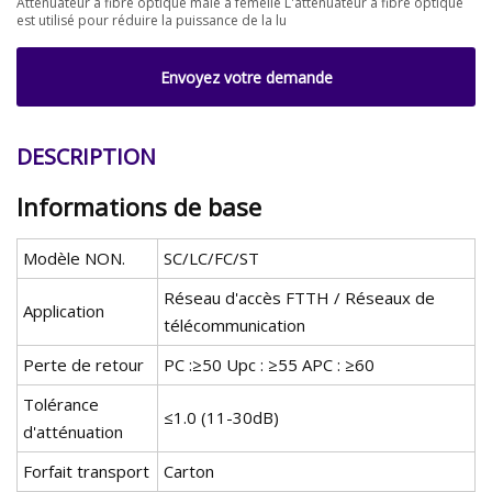
Atténuateur à fibre optique mâle à femelle L'atténuateur à fibre optique
est utilisé pour réduire la puissance de la lu
Envoyez votre demande
DESCRIPTION
Informations de base
Modèle NON.
SC/LC/FC/ST
Réseau d'accès FTTH / Réseaux de
Application
télécommunication
Perte de retour
PC :≥50 Upc : ≥55 APC : ≥60
Tolérance
≤1.0 (11-30dB)
d'atténuation
Forfait transport
Carton