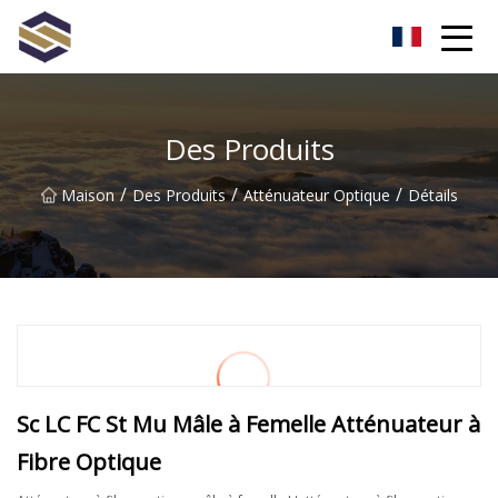
Taïwan Northern Lights Co., Ltd
Des Produits
/
/
/
Maison
Des Produits
Atténuateur Optique
Détails
Sc LC FC St Mu Mâle à Femelle Atténuateur à
Fibre Optique