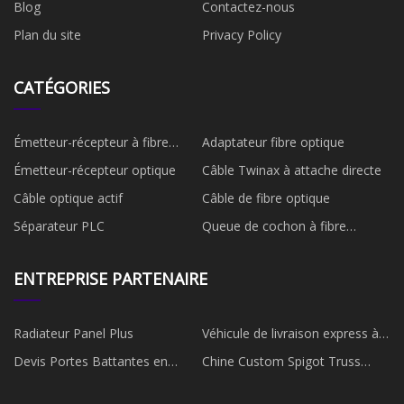
Blog
Contactez-nous
Plan du site
Privacy Policy
CATÉGORIES
Émetteur-récepteur à fibre
Adaptateur fibre optique
optique
Émetteur-récepteur optique
Câble Twinax à attache directe
Câble optique actif
Câble de fibre optique
Séparateur PLC
Queue de cochon à fibre
optique
ENTREPRISE PARTENAIRE
Radiateur Panel Plus
Véhicule de livraison express à
vendre
Devis Portes Battantes en
Chine Custom Spigot Truss
Aluminium
Manufacturers Fournissers
Fourniture Factory - Spigot