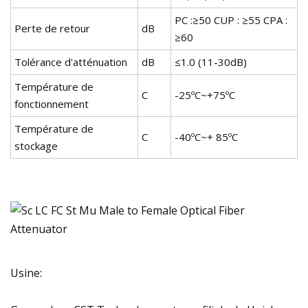
PC :≥50 CUP : ≥55 CPA :
Perte de retour
dB
≥60
Tolérance d'atténuation
dB
≤1.0 (11-30dB)
Température de
C
-25ºC~+75ºC
fonctionnement
Température de
C
-40ºC~+ 85ºC
stockage
Usine: