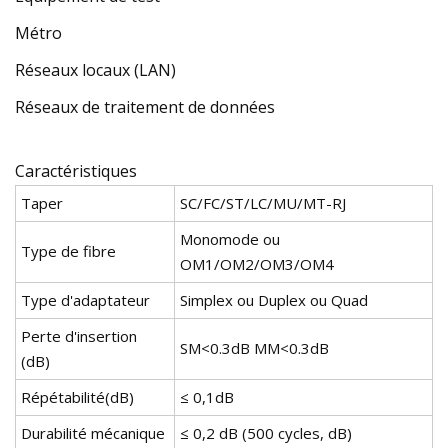
Métro
Réseaux locaux (LAN)
Réseaux de traitement de données
Caractéristiques
Taper
SC/FC/ST/LC/MU/MT-RJ
Monomode ou
Type de fibre
OM1/OM2/OM3/OM4
Type d'adaptateur
Simplex ou Duplex ou Quad
Perte d'insertion
SM<0.3dB MM<0.3dB
(dB)
Répétabilité(dB)
≤ 0,1dB
Durabilité mécanique
≤ 0,2 dB (500 cycles, dB)