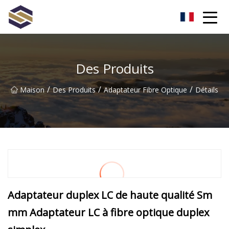
Taïwan Northern Lights Co., Ltd
Des Produits
/
/
/
Maison
Des Produits
Adaptateur Fibre Optique
Détails
Adaptateur duplex LC de haute qualité Sm
mm Adaptateur LC à fibre optique duplex