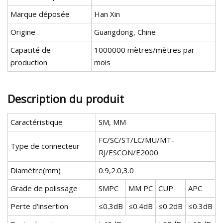
Marque déposée
Han Xin
Origine
Guangdong, Chine
Capacité de
1000000 mètres/mètres par
production
mois
Description du produit
Caractéristique
SM, MM
FC/SC/ST/LC/MU/MT-
Type de connecteur
RJ/ESCON/E2000
Diamètre(mm)
0.9,2.0,3.0
Grade de polissage
SMPC
MM PC
CUP
APC
Perte d'insertion
≤0.3dB
≤0.4dB
≤0.2dB
≤0.3dB