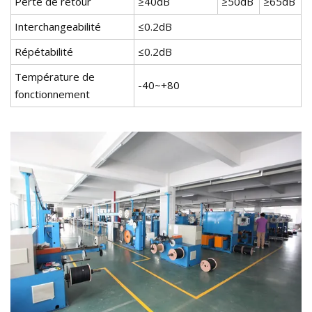
Perte de retour
≥40dB
≥50dB
≥65dB
Interchangeabilité
≤0.2dB
Répétabilité
≤0.2dB
Température de
-40~+80
fonctionnement