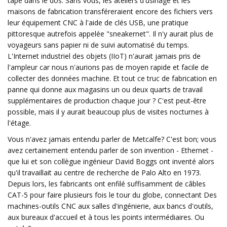
tape dans le dos. Sans vous, les ateliers d'usinage et les
maisons de fabrication transféreraient encore des fichiers vers
leur équipement CNC à l'aide de clés USB, une pratique
pittoresque autrefois appelée "sneakernet". Il n'y aurait plus de
voyageurs sans papier ni de suivi automatisé du temps.
L'Internet industriel des objets (IIoT) n'aurait jamais pris de
l'ampleur car nous n'aurions pas de moyen rapide et facile de
collecter des données machine. Et tout ce truc de fabrication en
panne qui donne aux magasins un ou deux quarts de travail
supplémentaires de production chaque jour ? C'est peut-être
possible, mais il y aurait beaucoup plus de visites nocturnes à
l'étage.
Vous n'avez jamais entendu parler de Metcalfe? C'est bon; vous
avez certainement entendu parler de son invention - Ethernet -
que lui et son collègue ingénieur David Boggs ont inventé alors
qu'il travaillait au centre de recherche de Palo Alto en 1973.
Depuis lors, les fabricants ont enfilé suffisamment de câbles
CAT-5 pour faire plusieurs fois le tour du globe, connectant Des
machines-outils CNC aux salles d'ingénierie, aux bancs d'outils,
aux bureaux d'accueil et à tous les points intermédiaires. Ou