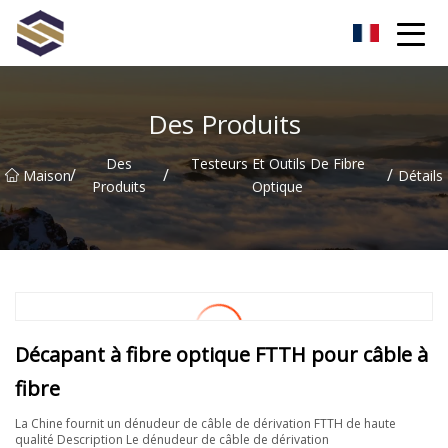
Taïwan Northern Lights Co., Ltd
Des Produits
Des
Testeurs Et Outils De Fibre
/
/
/
Maison
Détails
Produits
Optique
Décapant à fibre optique FTTH pour câble à
fibre
La Chine fournit un dénudeur de câble de dérivation FTTH de haute
qualité Description Le dénudeur de câble de dérivation