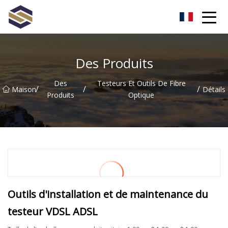
Taïwan Northern Lights Co., Ltd
Des Produits
Des
Testeurs Et Outils De Fibre
/
/
/
Maison
Détails
Produits
Optique
Outils d'installation et de maintenance du
testeur VDSL ADSL