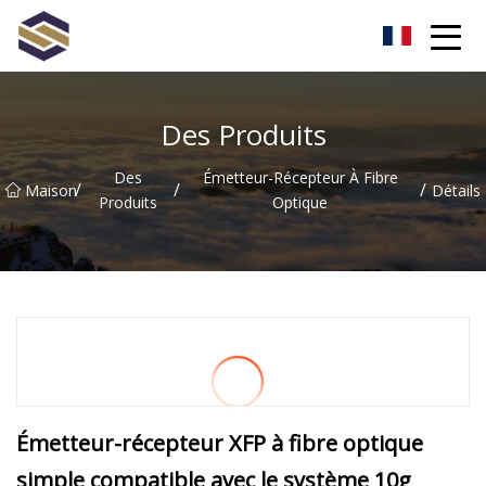
Taïwan Northern Lights Co., Ltd
Des Produits
Des
Émetteur-Récepteur À Fibre
/
/
/
Maison
Détails
Produits
Optique
Émetteur-récepteur XFP à fibre optique
simple compatible avec le système 10g