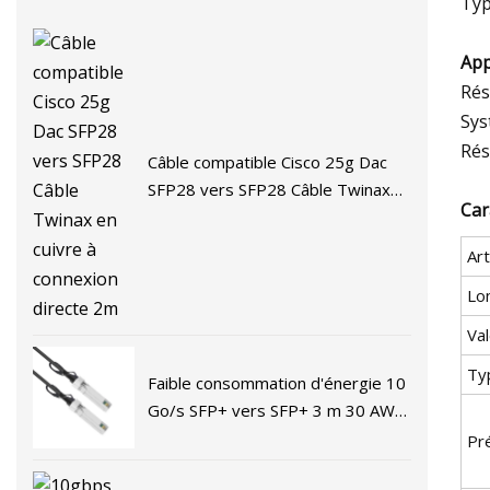
Typ
App
Rés
Sys
Rés
Câble compatible Cisco 25g Dac
SFP28 vers SFP28 Câble Twinax
Car
en cuivre à connexion directe 2m
Art
Lo
Val
Ty
Faible consommation d'énergie 10
Go/s SFP+ vers SFP+ 3 m 30 AWG
câble en cuivre Twinax à connexion
Pré
directe