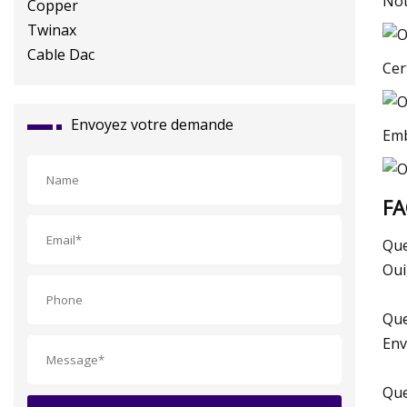
Not
Cer
Envoyez votre demande
Emb
F
Que
Oui
Que
Env
Que