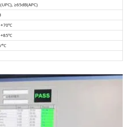
(UPC), ≥65dB(APC)
B
~+70ºC
~+85ºC
/°C