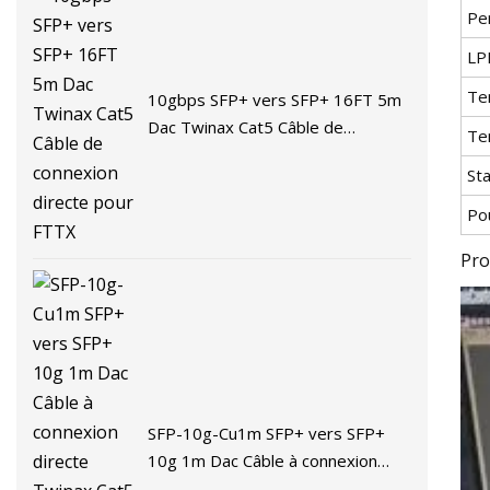
Pe
LP
Te
10gbps SFP+ vers SFP+ 16FT 5m
Dac Twinax Cat5 Câble de
Te
connexion directe pour FTTX
Sta
Po
Pro
SFP-10g-Cu1m SFP+ vers SFP+
10g 1m Dac Câble à connexion
directe Twinax Cat5 Dac Câble en