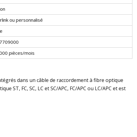
ton
rlink ou personnalisé
ne
7709000
000 pièces/mois
 intégrés dans un câble de raccordement à fibre optique
ique ST, FC, SC, LC et SC/APC, FC/APC ou LC/APC et est