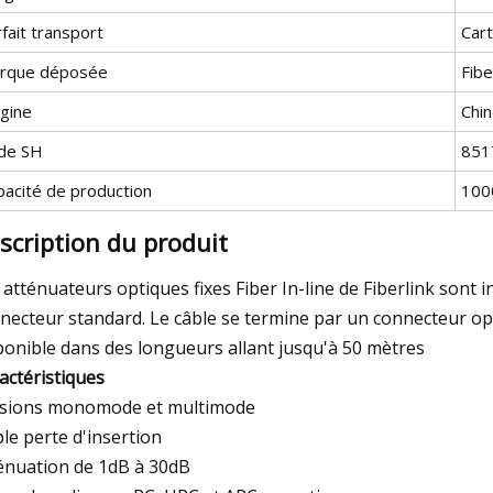
fait transport
Car
rque déposée
Fibe
igine
Chi
de SH
851
pacité de production
100
scription du produit
 atténuateurs optiques fixes Fiber In-line de Fiberlink sont
necteur standard. Le câble se termine par un connecteur opt
ponible dans des longueurs allant jusqu'à 50 mètres
actéristiques
sions monomode et multimode
ble perte d'insertion
énuation de 1dB à 30dB