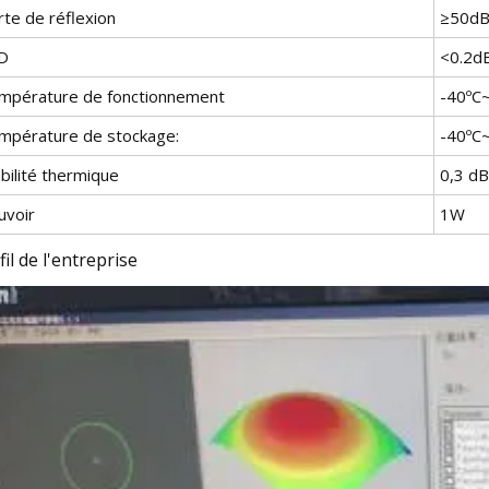
rte de réflexion
≥50dB
D
<0.2d
mpérature de fonctionnement
-40ºC
mpérature de stockage:
-40ºC
bilité thermique
0,3 dB
uvoir
1W
fil de l'entreprise