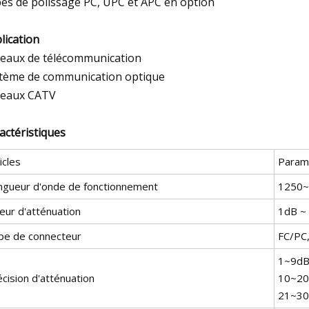
es de polissage PC, UPC et APC en option
lication
eaux de télécommunication
tème de communication optique
eaux CATV
actéristiques
icles
Param
ngueur d'onde de fonctionnement
1250
eur d'atténuation
1dB ~
pe de connecteur
FC/PC,
1~9dB
cision d'atténuation
10~20
21~30