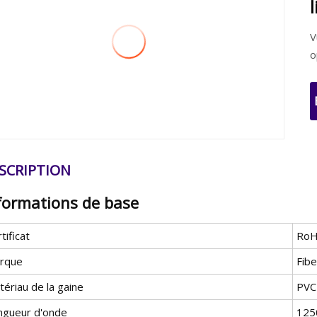
V
o
SCRIPTION
formations de base
tificat
RoH
rque
Fibe
ériau de la gaine
PVC
ngueur d'onde
125