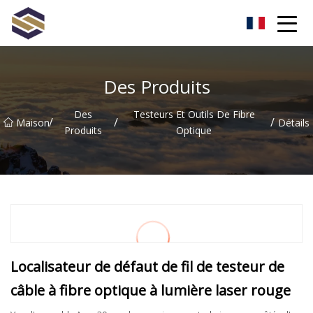
Taïwan Northern Lights Co., Ltd
Des Produits
Des
Testeurs Et Outils De Fibre
/
/
/
Maison
Détails
Produits
Optique
Localisateur de défaut de fil de testeur de
câble à fibre optique à lumière laser rouge