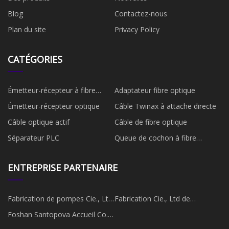
Blog
Contactez-nous
Plan du site
Privacy Policy
CATÉGORIES
Émetteur-récepteur à fibre
Adaptateur fibre optique
optique
Émetteur-récepteur optique
Câble Twinax à attache directe
Câble optique actif
Câble de fibre optique
Séparateur PLC
Queue de cochon à fibre
optique
ENTREPRISE PARTENAIRE
Fabrication de pompes Cie., Ltd
Fabrication Cie., Ltd de
de Shanghai Tengsheng.
machines-outils de Rushan
Foshan Santopova Accueil Co.,
Shuangxing.
Limité