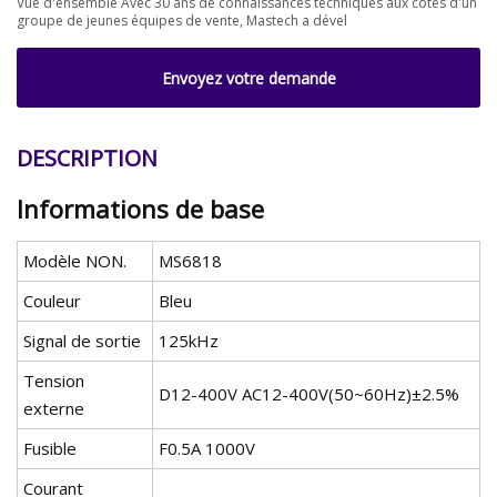
Vue d'ensemble Avec 30 ans de connaissances techniques aux côtés d'un
groupe de jeunes équipes de vente, Mastech a dével
Envoyez votre demande
DESCRIPTION
Informations de base
Modèle NON.
MS6818
Couleur
Bleu
Signal de sortie
125kHz
Tension
D12-400V AC12-400V(50~60Hz)±2.5%
externe
Fusible
F0.5A 1000V
Courant