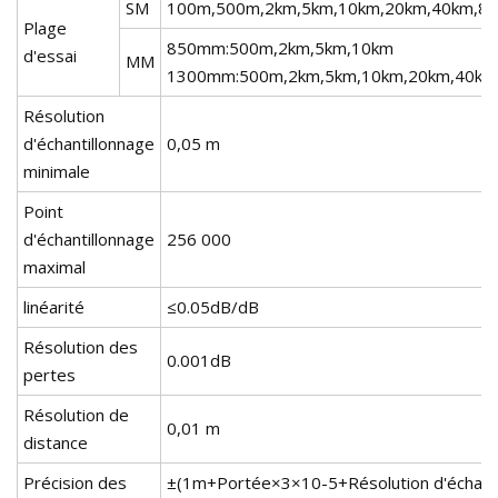
SM
100m,500m,2km,5km,10km,20km,40km,8
Plage
850mm:500m,2km,5km,10km
d'essai
MM
1300mm:500m,2km,5km,10km,20km,40km
Résolution
d'échantillonnage
0,05 m
minimale
Point
d'échantillonnage
256 000
maximal
linéarité
≤0.05dB/dB
Résolution des
0.001dB
pertes
Résolution de
0,01 m
distance
Précision des
±(1m+Portée×3×10-5+Résolution d'échanti