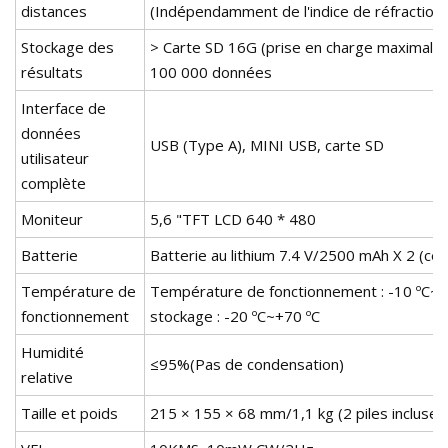
distances
(Indépendamment de l'indice de réfraction)
Stockage des
> Carte SD 16G (prise en charge maximale 
résultats
100 000 données
Interface de
données
USB (Type A), MINI USB, carte SD
utilisateur
complète
Moniteur
5,6 "TFT LCD 640 * 480
Batterie
Batterie au lithium 7.4 V/2500 mAh X 2 (cer
Température de
Température de fonctionnement : -10 ºC~+
fonctionnement
stockage : -20 ºC~+70 ºC
Humidité
≤95%(Pas de condensation)
relative
Taille et poids
215 × 155 × 68 mm/1,1 kg (2 piles incluses