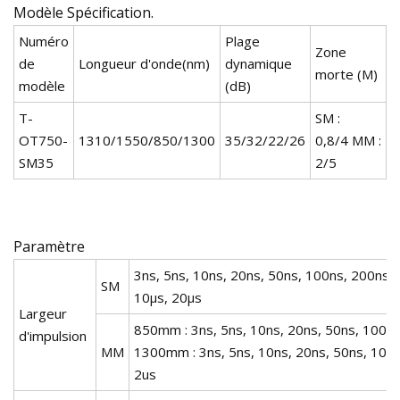
Modèle Spécification.
Numéro
Plage
Zone
de
Longueur d'onde(nm)
dynamique
morte (M)
modèle
(dB)
T-
SM :
OT750-
1310/1550/850/1300
35/32/22/26
0,8/4 MM :
SM35
2/5
Paramètre
3ns, 5ns, 10ns, 20ns, 50ns, 100ns, 200ns, 
SM
10μs, 20μs
Largeur
850mm : 3ns, 5ns, 10ns, 20ns, 50ns, 100ns
d'impulsion
MM
1300mm : 3ns, 5ns, 10ns, 20ns, 50ns, 100n
2us