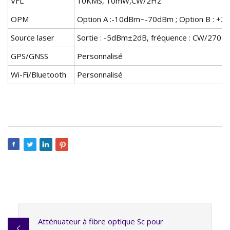
VFL
10KMS, 10mW,CW/2Hz
OPM
Option A :-10dBm~-70dBm ; Option B : 
Source laser
Sortie : -5dBm±2dB, fréquence : CW/270
GPS/GNSS
Personnalisé
Wi-Fi/Bluetooth
Personnalisé
Atténuateur à fibre optique Sc pour