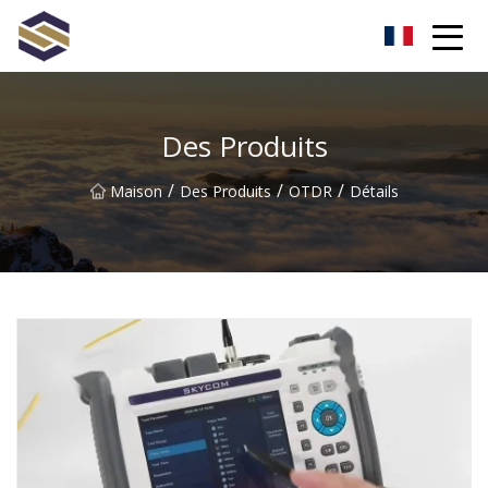
Taïwan Northern Lights Co., Ltd
Des Produits
/
/
/
Maison
Des Produits
OTDR
Détails