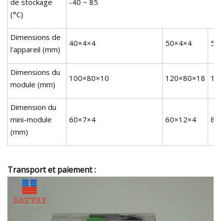
de stockage
-40 ~ 85
(°C)
Dimensions de
40×4×4
50×4×4
50
l'appareil (mm)
Dimensions du
100×80×10
120×80×18
14
module (mm)
Dimension du
mini-module
60×7×4
60×12×4
80
(mm)
Transport et paiement :