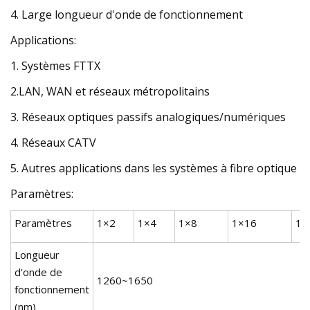
4. Large longueur d'onde de fonctionnement
Applications:
1. Systèmes FTTX
2.LAN, WAN et réseaux métropolitains
3. Réseaux optiques passifs analogiques/numériques
4. Réseaux CATV
5. Autres applications dans les systèmes à fibre optique
Paramètres:
Paramètres
1×2
1×4
1×8
1×16
1×
Longueur
d'onde de
1260~1650
fonctionnement
(nm)