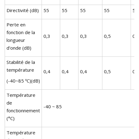
Directivité (dB)
55
55
55
55
55
Perte en
fonction de la
0,3
0,3
0,3
0,5
0,
longueur
d'onde (dB)
Stabilité de la
température
0,4
0,4
0,4
0,5
0,
(-40~85 ºC)(dB)
Température
de
-40 ~ 85
fonctionnement
(°C)
Température