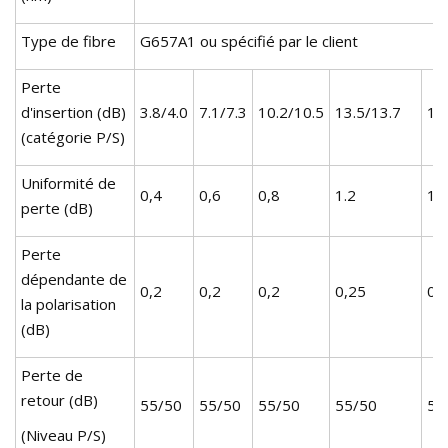
Type de fibre
G657A1 ou spécifié par le client
Perte
d'insertion (dB)
3.8/4.0
7.1/7.3
10.2/10.5
13.5/13.7
16
(catégorie P/S)
Uniformité de
0,4
0,6
0,8
1.2
1.5
perte (dB)
Perte
dépendante de
0,2
0,2
0,2
0,25
0,
la polarisation
(dB)
Perte de
retour (dB)
55/50
55/50
55/50
55/50
55
(Niveau P/S)