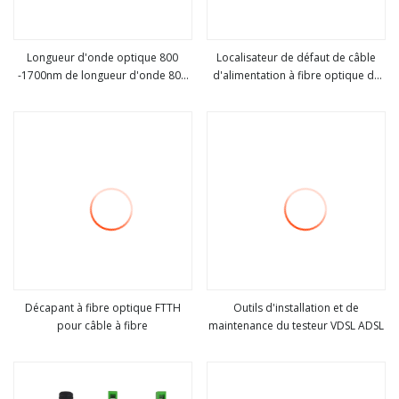
Longueur d'onde optique 800
Localisateur de défaut de câble
-1700nm de longueur d'onde 800
d'alimentation à fibre optique de
Voir plus
Voir plus
-1700nm de mètre de puissance
source lumineuse portatif de prix
optique de fibre de FTTH
usine
Décapant à fibre optique FTTH
Outils d'installation et de
pour câble à fibre
maintenance du testeur VDSL ADSL
Voir plus
Voir plus